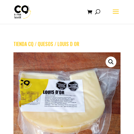
TIENDA CQ
/
QUESOS
/ LOUIS D OR